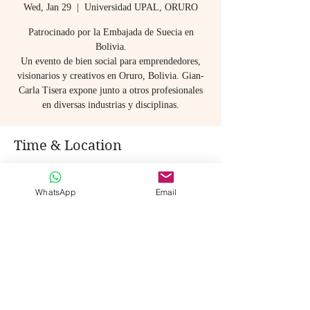
Wed, Jan 29
  |  
Universidad UPAL, ORURO
Patrocinado por la Embajada de Suecia en
Bolivia.
Un evento de bien social para emprendedores,
visionarios y creativos en Oruro, Bolivia. Gian-
Carla Tisera expone junto a otros profesionales
en diversas industrias y disciplinas.
Time & Location
Jan 29, 2025, 9:00 AM – 4:00 PM
Universidad UPAL, ORURO, Soria Galvarro
WhatsApp
Email
4719, Oruro, Bolivia
Share this event