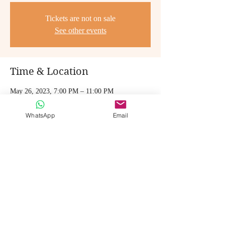
Tickets are not on sale
See other events
Time & Location
May 26, 2023, 7:00 PM – 11:00 PM
Plaza 14 de Septiembre, JR4V+F6F, Pl. 14 de
Septiembre., Cochabamba, Bolivia
WhatsApp
Email
Share this event